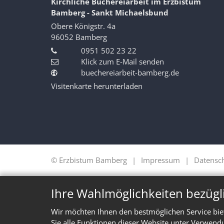
Kirchliche Büchereiarbeit im Erzbistum
Bamberg - Sankt Michaelsbund
Obere Königstr. 4a
96052
Bamberg
0951 502 23 22
Klick zum E-Mail senden
buechereiarbeit-bamberg.de
Visitenkarte herunterladen
© Erzbistum Bamberg
Impressum
Datensc
Ihre Wahlmöglichkeiten bezügl
Wir möchten Ihnen den bestmöglichen Service bie
Sie alle Funktionen dieser Website unter Verwend