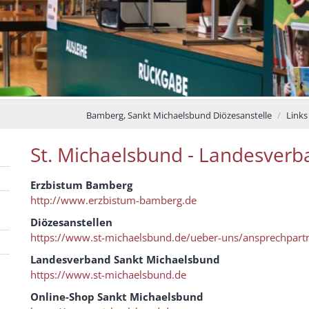
Bamberg, Sankt Michaelsbund Diözesanstelle
Links
St. Michaelsbund - Landesverb
Erzbistum Bamberg
http://www.erzbistum-bamberg.de
Diözesanstellen
https://www.st-michaelsbund.de/ueber-uns/ansprechpartn
Landesverband Sankt Michaelsbund
https://www.st-michaelsbund.de
Online-Shop Sankt Michaelsbund