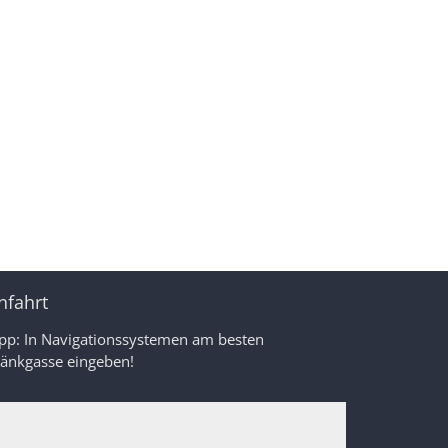
nfahrt
ipp: In Navigationssystemen am besten
ränkgasse eingeben!