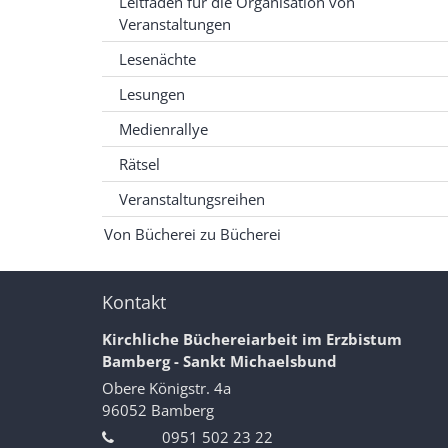
Leitfaden für die Organisation von
Veranstaltungen
Lesenächte
Lesungen
Medienrallye
Rätsel
Veranstaltungsreihen
Von Bücherei zu Bücherei
Kontakt
Kirchliche Büchereiarbeit im Erzbistum
Bamberg - Sankt Michaelsbund
Obere Königstr. 4a
96052
Bamberg
0951 502 23 22