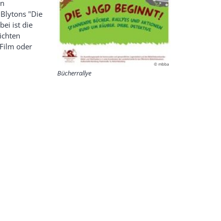
rn
 Blytons "Die
ei ist die
ichten
 Film oder
© mbba
Bücherrallye