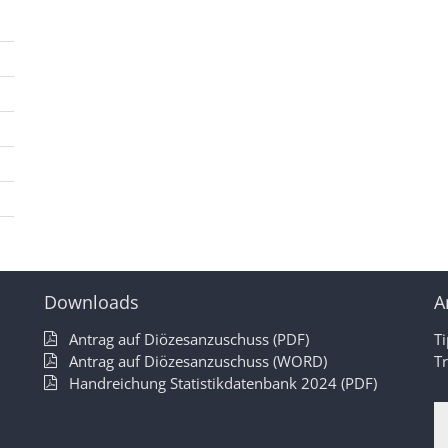
Downloads
A
Antrag auf Diözesanzuschuss (PDF)
T
Antrag auf Diözesanzuschuss (WORD)
T
Handreichung Statistikdatenbank 2024 (PDF)